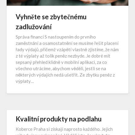
Vyhněte se zbytečnému
zadlužování
Správa financí S nastoupením do prvního
zaměstnání a osamostatnění se musíme řešit placení
řady výdajů, přičemž vzápětí vlastně zjistíme, že nám
z té výplaty až tolik peněz nezbyde. Je dobré mít
sepsaný přehled klidně v mobilní aplikaci, za co
všechno utrácíme, abychom věděli, jestli se na
některých výdajích nedá ušetřit. Ze zbytku peněz z
výplaty…
Kvalitní produkty na podlahu
Koberce Praha si získají naprosto každého. Jejich