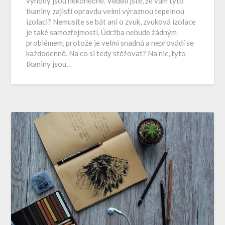
výhody jsou nekonečné. Věděli jste, že vám tyto
tkaniny zajistí opravdu velmi výraznou tepelnou
izolaci? Nemusíte se bát ani o zvuk, zvuková izolace
je také samozřejmostí. Údržba nebude žádným
problémem, protože je velmi snadná a neprovádí se
každodenně. Na co si tedy stěžovat? Na nic, tyto
tkaniny jsou…