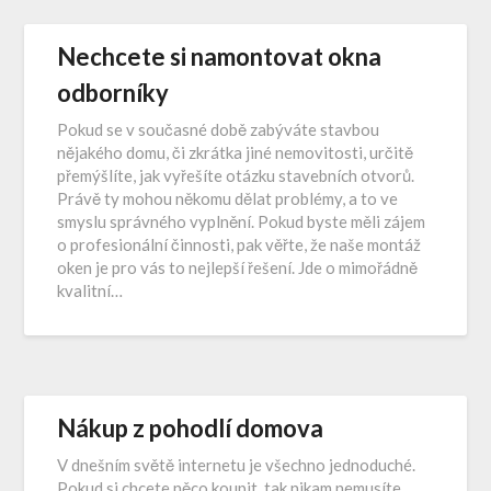
Nechcete si namontovat okna
odborníky
Pokud se v současné době zabýváte stavbou
nějakého domu, či zkrátka jiné nemovitosti, určitě
přemýšlíte, jak vyřešíte otázku stavebních otvorů.
Právě ty mohou někomu dělat problémy, a to ve
smyslu správného vyplnění. Pokud byste měli zájem
o profesionální činnosti, pak věřte, že naše montáž
oken je pro vás to nejlepší řešení. Jde o mimořádně
kvalitní…
Nákup z pohodlí domova
V dnešním světě internetu je všechno jednoduché.
Pokud si chcete něco koupit, tak nikam nemusíte