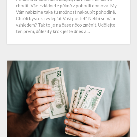
chodit. Vše zvládnete pěkně z pohodlí domova. My
Vám nabízíme také tu možnost nakoupit pohodlně.
Chtěli byste si vylepšit Vaši postel? Nelíbí se Vám
vzhledem? Tak to je na čase něco změnit. Udělejte
ten první, důležitý krok ještě dnes a…