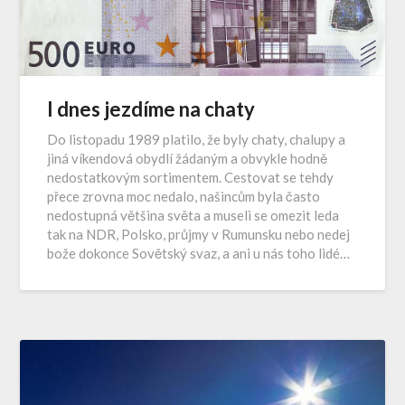
I dnes jezdíme na chaty
Do listopadu 1989 platilo, že byly chaty, chalupy a
jiná víkendová obydlí žádaným a obvykle hodně
nedostatkovým sortimentem. Cestovat se tehdy
přece zrovna moc nedalo, našincům byla často
nedostupná většina světa a museli se omezit leda
tak na NDR, Polsko, průjmy v Rumunsku nebo nedej
bože dokonce Sovětský svaz, a ani u nás toho lidé…