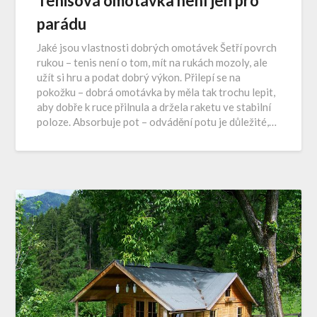
Tenisová omotávka není jen pro
parádu
Jaké jsou vlastnosti dobrých omotávek Šetří povrch
rukou – tenis není o tom, mít na rukách mozoly, ale
užít si hru a podat dobrý výkon. Přilepí se na
pokožku – dobrá omotávka by měla tak trochu lepit,
aby dobře k ruce přilnula a držela raketu ve stabilní
poloze. Absorbuje pot – odvádění potu je důležité,…