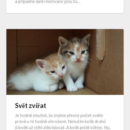
a případné další motivace jsou tu…
Svět zvířat
Je hodně smutné, že známe přesný počet zvěře
právě u té hodně ohrožené. Netuším kolik druhů
člověk už stihl zlikvidovat. A kolik ještě stihne. Nu,