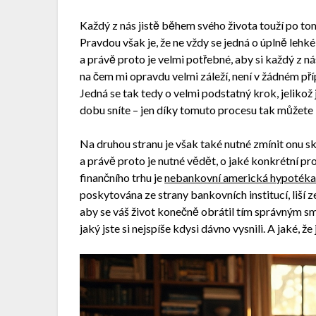
Každý z nás jistě během svého života touží po tom,
Pravdou však je, že ne vždy se jedná o úplně lehk
a právě proto je velmi potřebné, aby si každý z 
na čem mi opravdu velmi záleží, není v žádném pří
Jedná se tak tedy o velmi podstatný krok, jelikož
dobu sníte – jen díky tomuto procesu tak můžete 
Na druhou stranu je však také nutné zmínit onu s
a právě proto je nutné vědět, o jaké konkrétní 
finančního trhu je
nebankovní americká hypoték
poskytována ze strany bankovních institucí, liší 
aby se váš život konečně obrátil tím správným směre
jaký jste si nejspíše kdysi dávno vysnili. A jaké, 