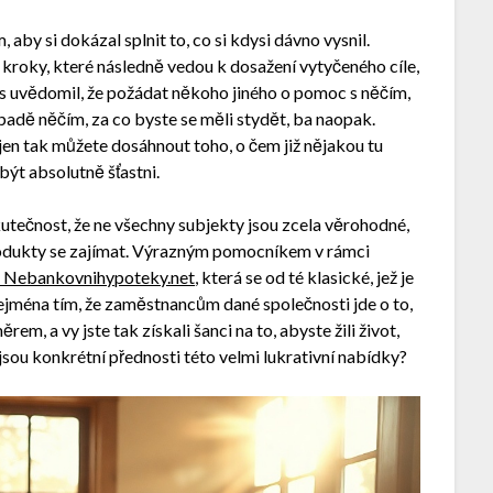
 aby si dokázal splnit to, co si kdysi dávno vysnil.
é kroky, které následně vedou k dosažení vytyčeného cíle,
nás uvědomil, že požádat někoho jiného o pomoc s něčím,
padě něčím, za co byste se měli stydět, ba naopak.
 jen tak můžete dosáhnout toho, o čem již nějakou tu
být absolutně šťastni.
kutečnost, že ne všechny subjekty jsou zcela věrohodné,
produkty se zajímat. Výrazným pomocníkem v rámci
a Nebankovnihypoteky.net
, která se od té klasické, jež je
zejména tím, že zaměstnancům dané společnosti jde o to,
m, a vy jste tak získali šanci na to, abyste žili život,
že jsou konkrétní přednosti této velmi lukrativní nabídky?