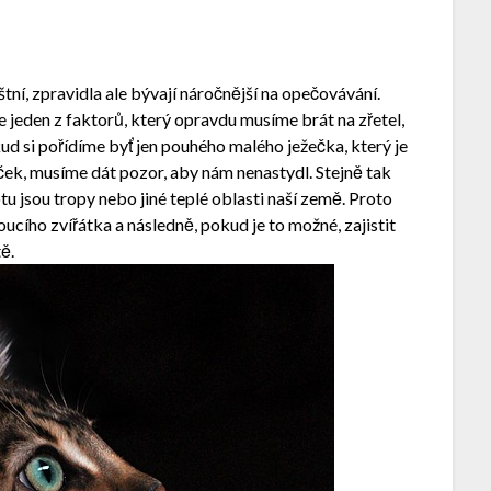
tní, zpravidla ale bývají náročnější na opečovávání.
je jeden z faktorů, který opravdu musíme brát na zřetel,
ud si pořídíme byť jen pouhého malého ježečka, který je
ček, musíme dát pozor, aby nám nenastydl. Stejně tak
otu jsou tropy nebo jiné teplé oblasti naší země. Proto
ího zvířátka a následně, pokud je to možné, zajistit
ě.