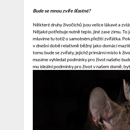
Bude se mnou zvíře šťastné?
Některé druhy živočichů jsou velice lákavé a zvláš
Nějaké potřebuje nutně teplo, jiné zase zimu. To 
mluvíme tu totiž o samotném přežití zvířátka. Pok
v dnešní době relativně běžný jako domácí mazlí
tomu bude se zvířaty, jejichž primární místo k živ
musíme vyhledat podmínky pro život našeho budouc
mu ideální podmínky pro život v našem domě, byt