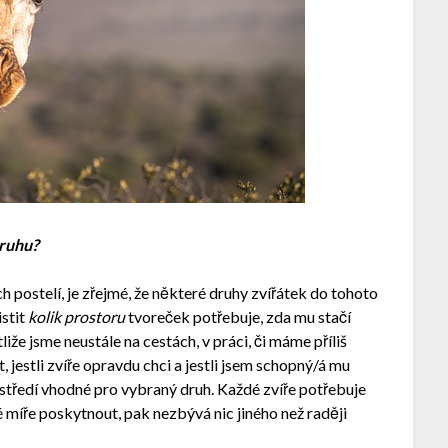
druhu?
postelí, je zřejmé, že některé druhy zvířátek do tohoto
istit
kolik prostoru
tvoreček potřebuje, zda mu stačí
že jsme neustále na cestách, v práci, či máme příliš
 jestli zvíře opravdu chci a jestli jsem schopný/á mu
středí vhodné pro vybraný druh. Každé zvíře potřebuje
míře poskytnout, pak nezbývá nic jiného než raději