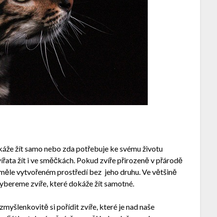
okáže žít samo nebo zda potřebuje ke svému životu
řata žít i ve směčkách. Pokud zvíře přirozeně v přárodě
v uměle vytvořeném prostředí bez
jeho druhu. Ve většině
ybereme zvíře, které dokáže žít samotné.
myšlenkovitě si pořídit zvíře, které je nad naše