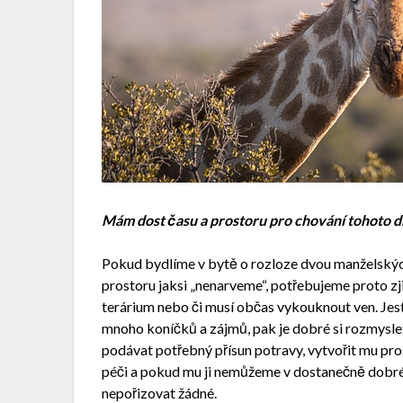
Mám dost času a prostoru pro chování tohoto 
Pokud bydlíme v bytě o rozloze dvou manželských 
prostoru jaksi „nenarveme“, potřebujeme proto zj
terárium nebo či musí občas vykouknout ven. Jestli
mnoho koníčků a zájmů, pak je dobré si rozmyslet,
podávat potřebný přísun potravy, vytvořit mu pro
péči a pokud mu ji nemůžeme v dostanečně dobré 
nepořizovat žádné.