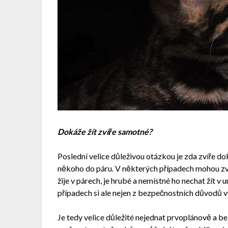
Dokáže žít zvíře samotné?
Poslední velice důleživou otázkou je zda zvíře d
někoho do páru. V některých případech mohou zví
žije v párech, je hrubé a nemístné ho nechat žít 
případech si ale nejen z bezpečnostních důvodů v
Je tedy velice důležité nejednat prvoplánově a bez