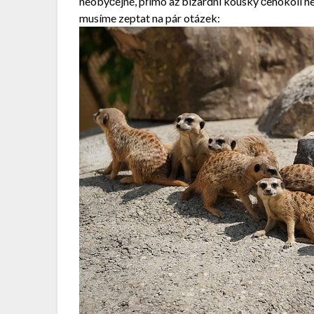
neobyčejné, přímo až bizardní kousky čehokoli n
musíme zeptat na pár otázek: