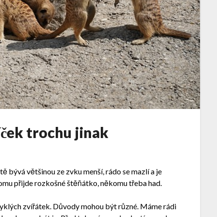
íček trochu jinak
 bývá většinou ze zvku menší, rádo se mazlí a je
omu přijde rozkošné štěňátko, někomu třeba had.
vyklých zvířátek. Důvody mohou být různé. Máme rádi