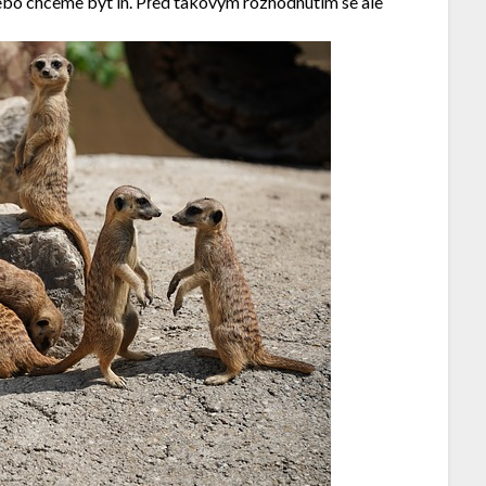
ebo chceme být in. Před takovým rozhodnutím se ale