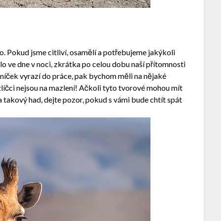
o. Pokud jsme citliví, osamělí a potřebujeme jakýkoli
o ve dne v noci, zkrátka po celou dobu naší přítomnosti
níček vyrazí do práce, pak bychom měli na nějaké
líčci nejsou na mazlení! Ačkoli tyto tvorové mohou mít
a takový had, dejte pozor, pokud s vámi bude chtít spát